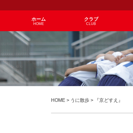
ホーム
クラブ
HOME
CLUB
HOME
>
うに散歩
>
『京どすえ』