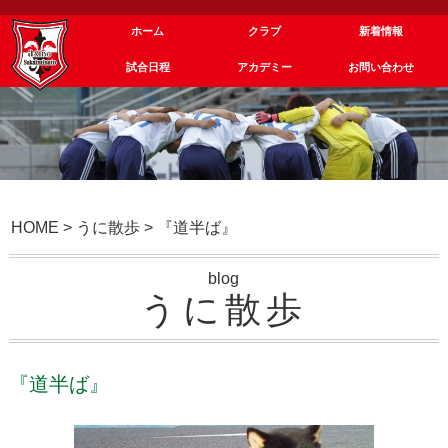
ホーム
クラブ
新着情報
試合日程
アカデミー
お問い合わせ
HOME
>
うに散歩
>
『道半ば』
blog
うに散歩
『道半ば』