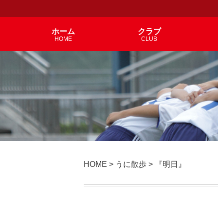
ホーム
クラブ
HOME
CLUB
HOME
>
うに散歩
>
『明日』