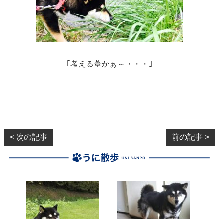
｢考える葦かぁ～・・・｣
< 次の記事
前の記事 >