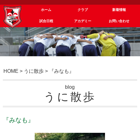
ホーム
クラブ
新着情報
試合日程
アカデミー
お問い合わせ
HOME
>
うに散歩
>
『みなも』
blog
うに散歩
『みなも』