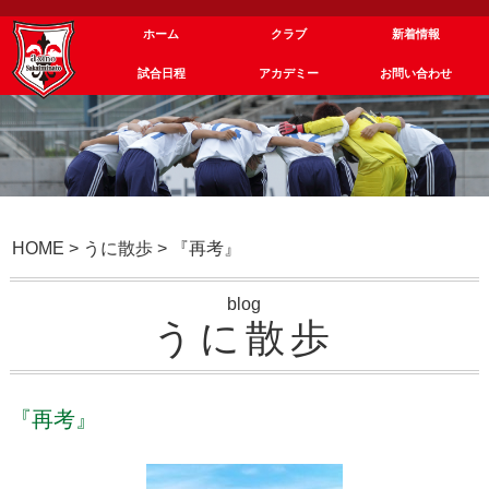
ホーム
クラブ
新着情報
試合日程
アカデミー
お問い合わせ
HOME
>
うに散歩
>
『再考』
blog
うに散歩
『再考』