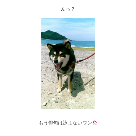
んっ？
もう俳句は詠まないワン