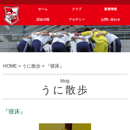
ホーム
クラブ
新着情報
試合日程
アカデミー
お問い合わせ
HOME
>
うに散歩
>
『寝床』
blog
うに散歩
『寝床』