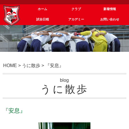
ホーム
クラブ
新着情報
試合日程
アカデミー
お問い合わせ
HOME
>
うに散歩
>
『安息』
blog
うに散歩
『安息』