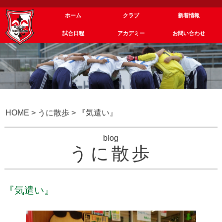
ホーム
クラブ
新着情報
試合日程
アカデミー
お問い合わせ
HOME
>
うに散歩
>
『気遣い』
blog
うに散歩
『気遣い』