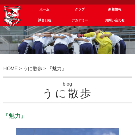
ホーム
クラブ
新着情報
試合日程
アカデミー
お問い合わせ
HOME
>
うに散歩
>
『魅力』
blog
うに散歩
『魅力』