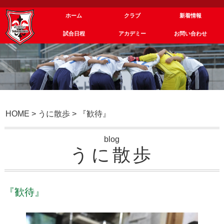
ホーム
クラブ
新着情報
試合日程
アカデミー
お問い合わせ
HOME
>
うに散歩
>
『歓待』
blog
うに散歩
『歓待』