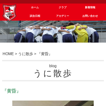
ホーム
クラブ
新着情報
試合日程
アカデミー
お問い合わせ
HOME
>
うに散歩
>
『黄昏』
blog
うに散歩
『黄昏』