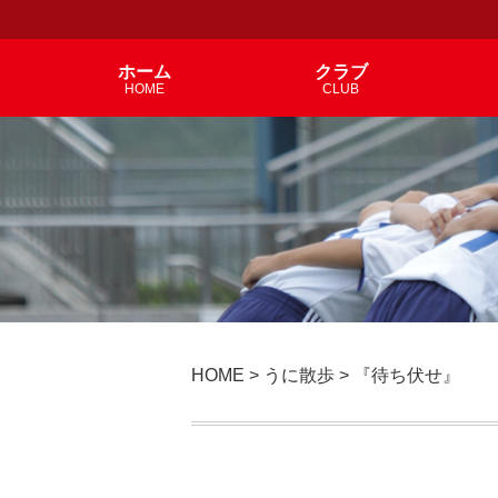
ホーム
クラブ
HOME
CLUB
HOME
>
うに散歩
>
『待ち伏せ』