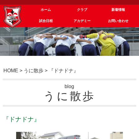
ホーム
クラブ
新着情報
試合日程
アカデミー
お問い合わせ
HOME
>
うに散歩
>
『ドナドナ』
blog
うに散歩
『ドナドナ』