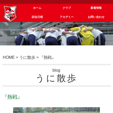
ホーム
クラブ
新着情報
試合日程
アカデミー
お問い合わせ
HOME
>
うに散歩
>
『熱戦』
blog
うに散歩
『熱戦』