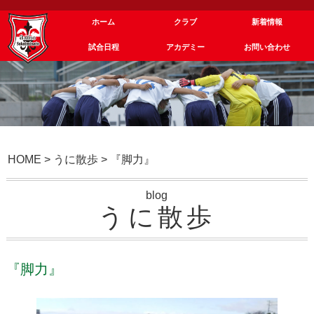
ホーム
クラブ
新着情報
試合日程
アカデミー
お問い合わせ
HOME
>
うに散歩
>
『脚力』
blog
うに散歩
『脚力』