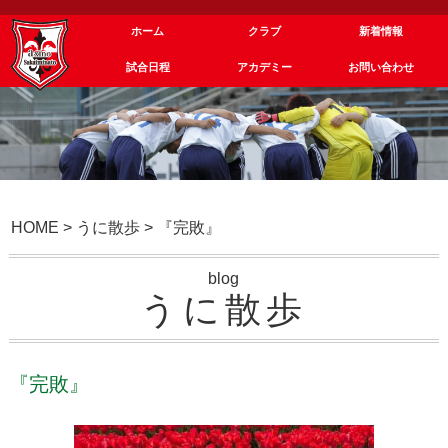
ホーム
クラブ
新着情報
試合日程
アカデミー
お問い合わせ
HOME
>
うに散歩
>
『完敗』
blog
うに散歩
『完敗』