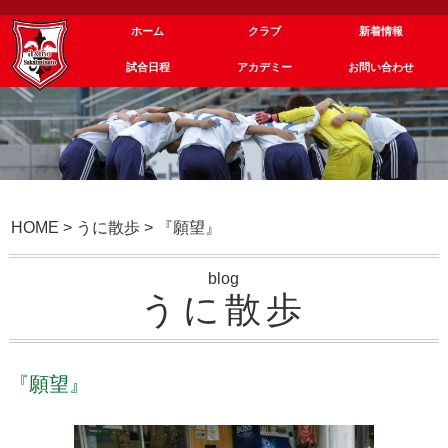
ホーム
クラブ
新着情報
試合日程
アカデミー
お問い合わせ
HOME
>
うに散歩
>
『願望』
blog
うに散歩
『願望』