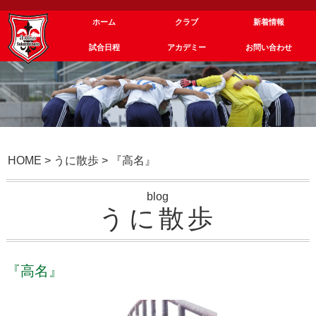
ホーム
クラブ
新着情報
試合日程
アカデミー
お問い合わせ
HOME
>
うに散歩
>
『高名』
blog
うに散歩
『高名』