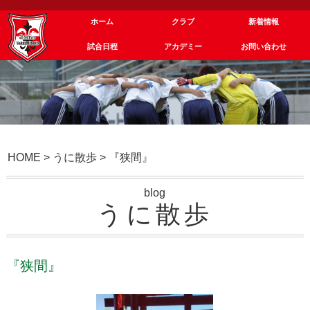
ホーム
クラブ
新着情報
試合日程
アカデミー
お問い合わせ
HOME
>
うに散歩
>
『狭間』
blog
うに散歩
『狭間』