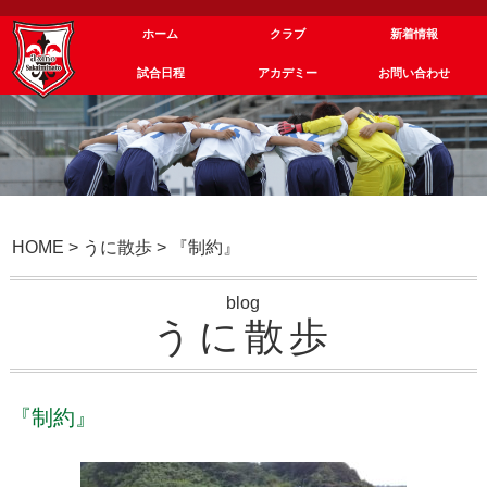
ホーム
クラブ
新着情報
試合日程
アカデミー
お問い合わせ
HOME
>
うに散歩
>
『制約』
blog
うに散歩
『制約』