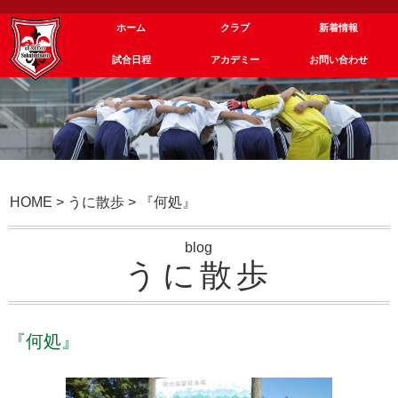
ホーム
クラブ
新着情報
試合日程
アカデミー
お問い合わせ
HOME
>
うに散歩
>
『何処』
blog
うに散歩
『何処』