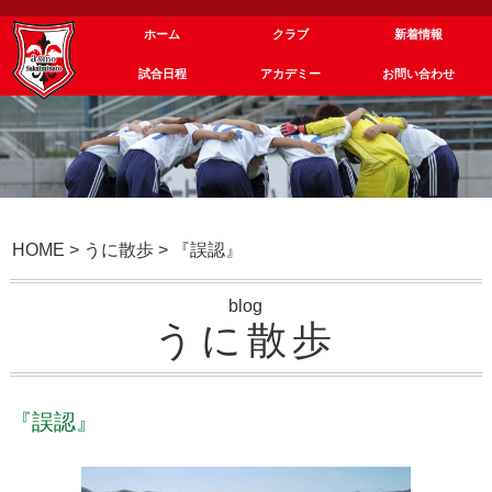
ホーム
クラブ
新着情報
試合日程
アカデミー
お問い合わせ
HOME
>
うに散歩
>
『誤認』
blog
うに散歩
『誤認』