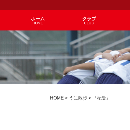
ホーム
クラブ
HOME
CLUB
HOME
>
うに散歩
>
『杞憂』