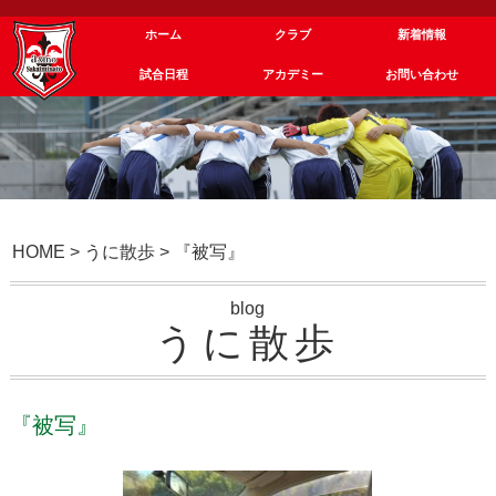
ホーム
クラブ
新着情報
試合日程
アカデミー
お問い合わせ
HOME
>
うに散歩
>
『被写』
blog
うに散歩
『被写』