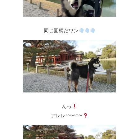
同じ図柄だワン
んっ
アレレ