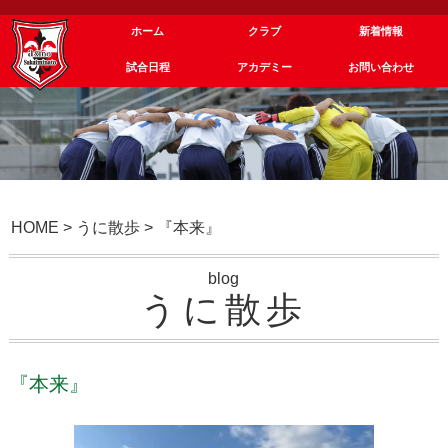
ホーム
クラブ
新着情報
試合日程
アカデミー
お問い合わせ
HOME
>
うに散歩
>
『本来』
blog
うに散歩
『本来』