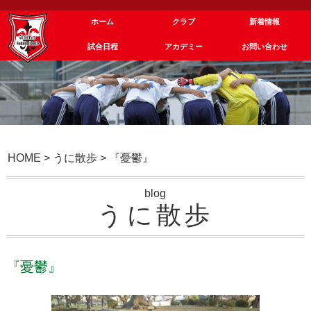
ホーム
クラブ
新着情報
試合日程
アカデミー
お問い合わせ
HOME
>
うに散歩
>
『憂鬱』
blog
うに散歩
『憂鬱』