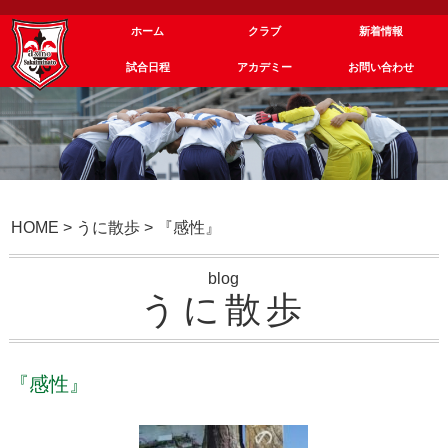
ホーム
クラブ
新着情報
試合日程
アカデミー
お問い合わせ
HOME
>
うに散歩
>
『感性』
blog
うに散歩
『感性』