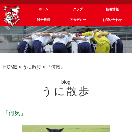
ホーム
クラブ
新着情報
試合日程
アカデミー
お問い合わせ
HOME
>
うに散歩
>
『何気』
blog
うに散歩
『何気』