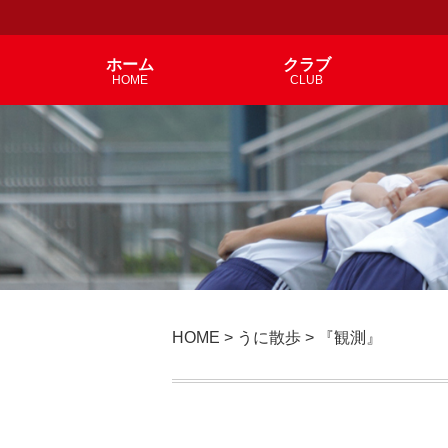
ホーム
クラブ
HOME
CLUB
HOME
>
うに散歩
>
『観測』