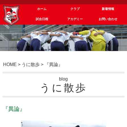
ホーム
クラブ
新着情報
試合日程
アカデミー
お問い合わせ
HOME
>
うに散歩
>
『異論』
blog
うに散歩
『異論』