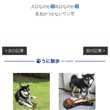
入口なのか
出口なのか
見当がつかないワン
< 次の記事
前の記事 >