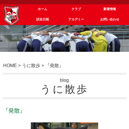
ホーム
クラブ
新着情報
試合日程
アカデミー
お問い合わせ
HOME
>
うに散歩
>
『発散』
blog
うに散歩
『発散』