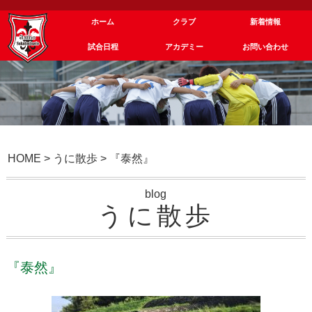
ホーム
クラブ
新着情報
試合日程
アカデミー
お問い合わせ
HOME
>
うに散歩
>
『泰然』
blog
うに散歩
『泰然』