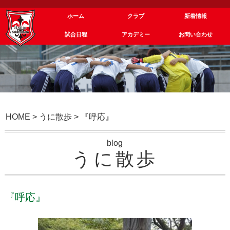
ホーム
クラブ
新着情報
試合日程
アカデミー
お問い合わせ
HOME
>
うに散歩
>
『呼応』
blog
うに散歩
『呼応』