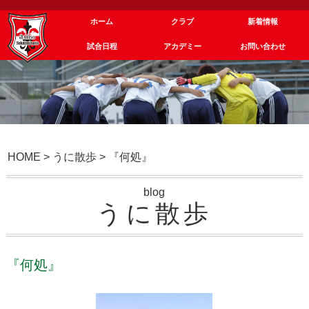
ホーム
クラブ
新着情報
試合日程
アカデミー
お問い合わせ
HOME
>
うに散歩
>
『何処』
blog
うに散歩
『何処』