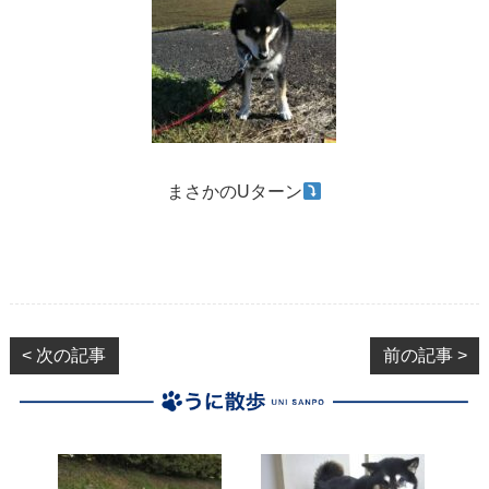
まさかのUターン
< 次の記事
前の記事 >