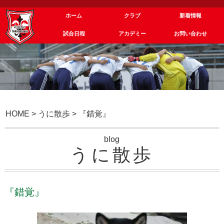
ホーム
クラブ
新着情報
試合日程
アカデミー
お問い合わせ
HOME
>
うに散歩
>
『錯覚』
blog
うに散歩
『錯覚』