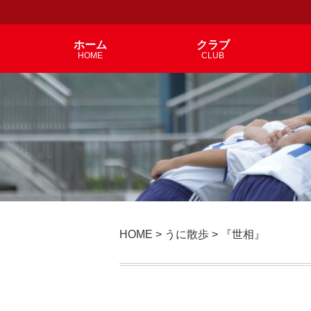
ホーム
クラブ
HOME
CLUB
HOME
>
うに散歩
>
『世相』