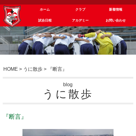
ホーム
クラブ
新着情報
試合日程
アカデミー
お問い合わせ
HOME
>
うに散歩
>
『断言』
blog
うに散歩
『断言』