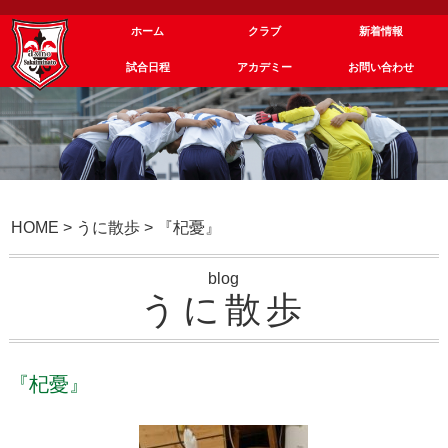
ホーム
クラブ
新着情報
試合日程
アカデミー
お問い合わせ
HOME
>
うに散歩
>
『杞憂』
blog
うに散歩
『杞憂』