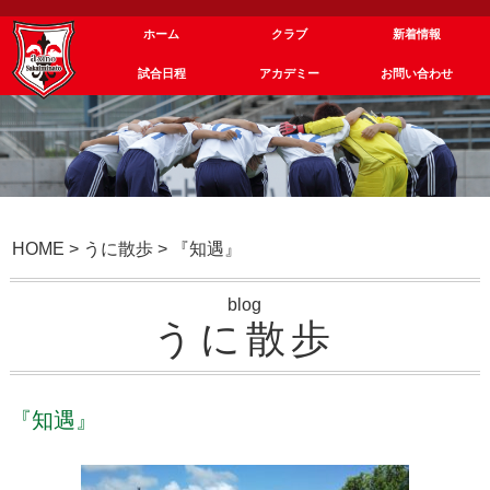
ホーム
クラブ
新着情報
試合日程
アカデミー
お問い合わせ
HOME
>
うに散歩
>
『知遇』
blog
うに散歩
『知遇』