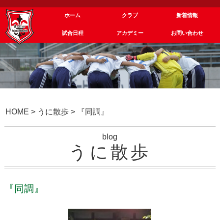
ホーム
クラブ
新着情報
試合日程
アカデミー
お問い合わせ
HOME
>
うに散歩
>
『同調』
blog
うに散歩
『同調』