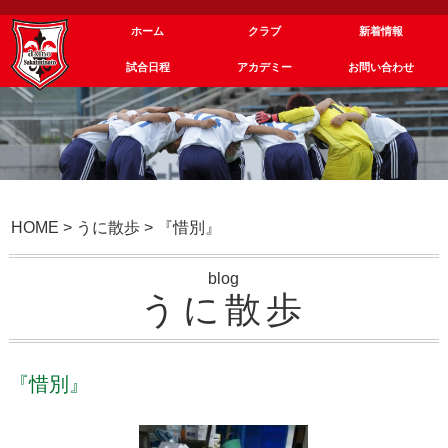
ホーム
クラブ
新着情報
試合日程
アカデミー
お問い合わせ
HOME
>
うに散歩
>
『惜別』
blog
うに散歩
『惜別』