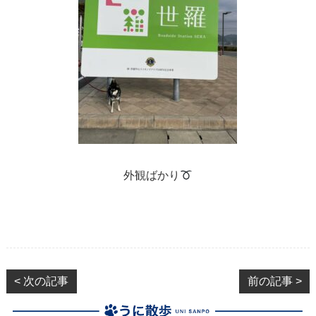
外観ばかり
< 次の記事
前の記事 >