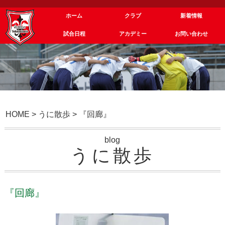
ホーム
クラブ
新着情報
試合日程
アカデミー
お問い合わせ
HOME
>
うに散歩
>
『回廊』
blog
うに散歩
『回廊』