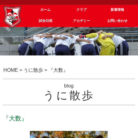
ホーム
クラブ
新着情報
試合日程
アカデミー
お問い合わせ
HOME
>
うに散歩
>
『大数』
blog
うに散歩
『大数』