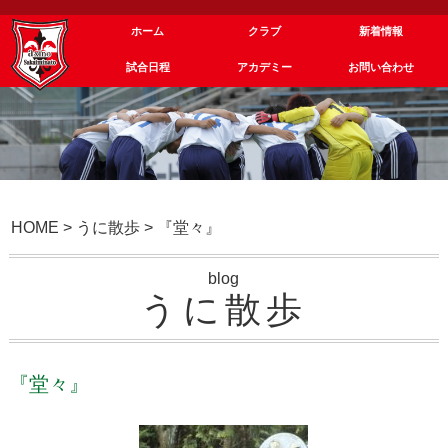
ホーム
クラブ
新着情報
試合日程
アカデミー
お問い合わせ
HOME
>
うに散歩
>
『堂々』
blog
うに散歩
『堂々』