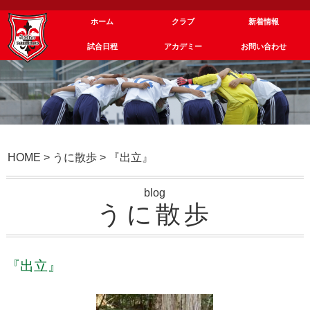
ホーム
クラブ
新着情報
試合日程
アカデミー
お問い合わせ
HOME
>
うに散歩
>
『出立』
blog
うに散歩
『出立』