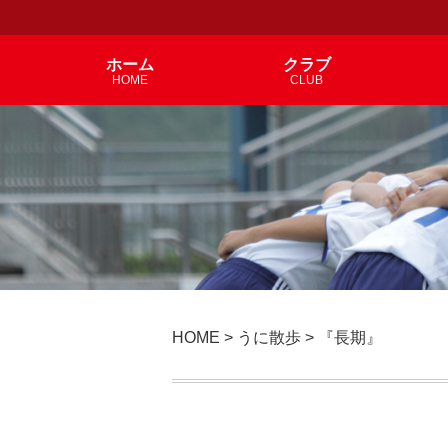
ホーム
クラブ
HOME
CLUB
HOME
>
うに散歩
>
『長期』