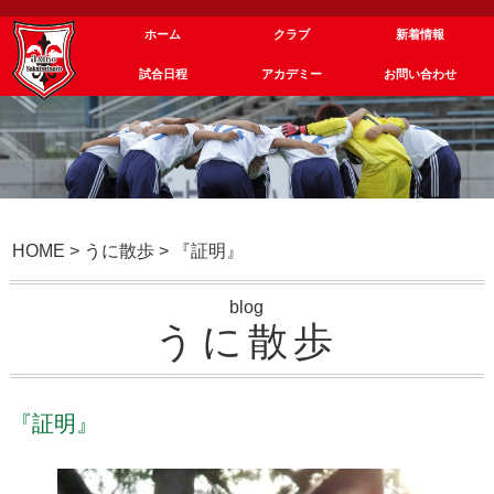
ホーム
クラブ
新着情報
試合日程
アカデミー
お問い合わせ
HOME
>
うに散歩
>
『証明』
blog
うに散歩
『証明』