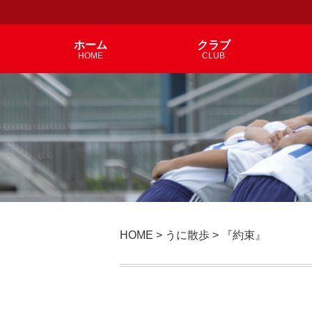
ホーム
クラブ
HOME
CLUB
HOME
>
うに散歩
>
『約束』