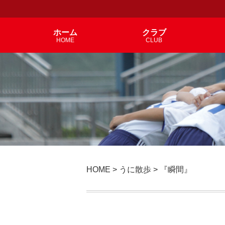
ホーム
クラブ
HOME
CLUB
HOME
>
うに散歩
>
『瞬間』